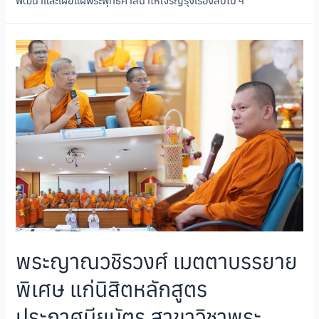
พัฒนาและเผยแผ่พระพุทธศาสนาให้เจริญรุ่งเรืองสืบไป ฯ
พระญาณวชิรวงศ์ เมตตาบรรยาย
พิเศษ แก่นิสิตหลักสูตร
ประกาศนียบัตร สาขาวิชาพระ