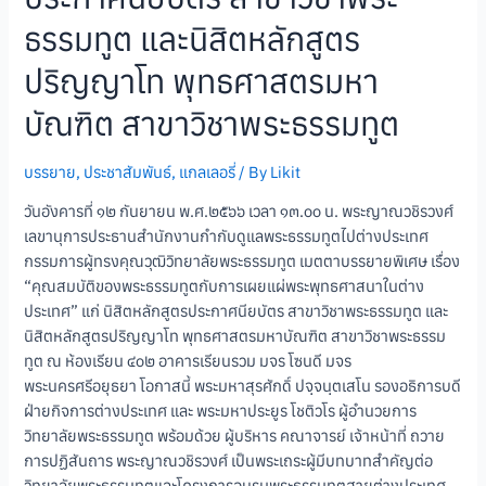
ธรรมทูต และนิสิตหลักสูตร
ปริญญาโท พุทธศาสตรมหา
บัณฑิต สาขาวิชาพระธรรมทูต
บรรยาย
,
ประชาสัมพันธ์
,
แกลเลอรี่
/ By
Likit
วันอังคารที่ ๑๒ กันยายน พ.ศ.๒๕๖๖ เวลา ๑๓.๐๐ น. พระญาณวชิรวงศ์
เลขานุการประธานสำนักงานกำกับดูแลพระธรรมทูตไปต่างประเทศ
กรรมการผู้ทรงคุณวุฒิวิทยาลัยพระธรรมทูต เมตตาบรรยายพิเศษ เรื่อง
“คุณสมบัติของพระธรรมทูตกับการเผยแผ่พระพุทธศาสนาในต่าง
ประเทศ” แก่ นิสิตหลักสูตรประกาศนียบัตร สาขาวิชาพระธรรมทูต และ
นิสิตหลักสูตรปริญญาโท พุทธศาสตรมหาบัณฑิต สาขาวิชาพระธรรม
ทูต ณ ห้องเรียน ๔๐๒ อาคารเรียนรวม มจร โซนดี มจร
พระนครศรีอยุธยา โอกาสนี้ พระมหาสุรศักดิ์ ปจฺจนฺตเสโน รองอธิการบดี
ฝ่ายกิจการต่างประเทศ และ พระมหาประยูร โชติวโร ผู้อำนวยการ
วิทยาลัยพระธรรมทูต พร้อมด้วย ผู้บริหาร คณาจารย์ เจ้าหน้าที่ ถวาย
การปฏิสันถาร พระญาณวชิรวงศ์ เป็นพระเถระผู้มีบทบาทสำคัญต่อ
วิทยาลัยพระธรรมทูตและโครงการอบรมพระธรรมทูตสายต่างประเทศ