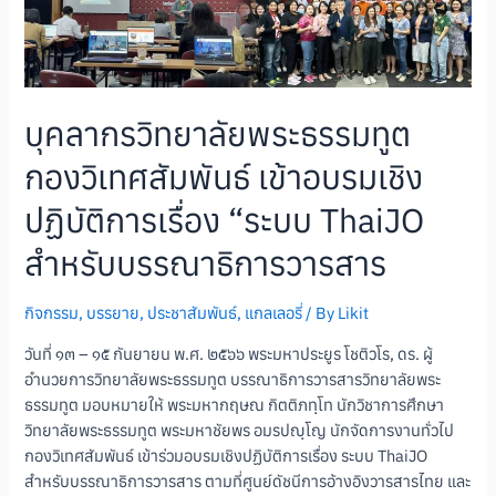
บุคลากรวิทยาลัยพระธรรมทูต
กองวิเทศสัมพันธ์ เข้าอบรมเชิง
ปฏิบัติการเรื่อง “ระบบ ThaiJO
สำหรับบรรณาธิการวารสาร
กิจกรรม
,
บรรยาย
,
ประชาสัมพันธ์
,
แกลเลอรี่
/ By
Likit
วันที่ ๑๓ – ๑๕ กันยายน พ.ศ. ๒๕๖๖ พระมหาประยูร โชติวโร, ดร. ผู้
อำนวยการวิทยาลัยพระธรรมทูต บรรณาธิการวารสารวิทยาลัยพระ
ธรรมทูต มอบหมายให้ พระมหากฤษณ กิตติภทฺโท นักวิชาการศึกษา
วิทยาลัยพระธรรมทูต พระมหาชัยพร อมรปญฺโญ นักจัดการงานทั่วไป
กองวิเทศสัมพันธ์ เข้าร่วมอบรมเชิงปฏิบัติการเรื่อง ระบบ ThaiJO
สำหรับบรรณาธิการวารสาร ตามที่ศูนย์ดัชนีการอ้างอิงวารสารไทย และ