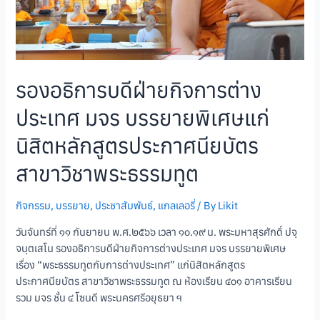
รองอธิการบดีฝ่ายกิจการต่าง
ประเทศ มจร บรรยายพิเศษแก่
นิสิตหลักสูตรประกาศนียบัตร
สาขาวิชาพระธรรมทูต
กิจกรรม
,
บรรยาย
,
ประชาสัมพันธ์
,
แกลเลอรี่
/ By
Likit
วันจันทร์ที่ ๑๑ กันยายน พ.ศ.๒๕๖๖ เวลา ๑๐.๑๙ น. พระมหาสุรศักดิ์ ปจฺ
จนฺตเสโน รองอธิการบดีฝ่ายกิจการต่างประเทศ มจร บรรยายพิเศษ
เรื่อง “พระธรรมทูตกับการต่างประเทศ” แก่นิสิตหลักสูตร
ประกาศนียบัตร สาขาวิชาพระธรรมทูต ณ ห้องเรียน ๔๐๑ อาคารเรียน
รวม มจร ชั้น ๔ โซนดี พระนครศรีอยุธยา ฯ