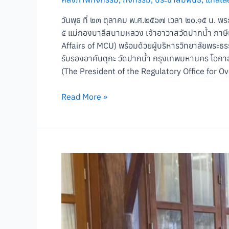
วันพุธ ที่ ๒๓ ตุลาคม พ.ศ.๒๕๖๗ เวลา ๒๐.๑๕ น
๕ แม่กองบาลีสนามหลวง เจ้าอาวาสวัดปากน้ำ ภาษีเ
Affairs of MCU) พร้อมด้วยผู้บริหารวิทยาลัยพระ
รับรองอาคันตุกะ วัดปากน้ำ กรุงเทพมหานคร โอก
(The President of the Regulatory Office for 
Read More »