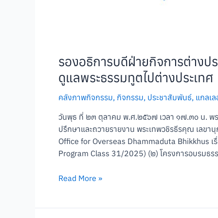
รองอธิการบดีฝ่ายกิจการต่างป
ดูแลพระธรรมทูตไปต่างประเทศ
คลังภาพกิจกรรม
,
กิจกรรม
,
ประชาสัมพันธ์
,
แกลเลอร
วันพุธ ที่ ๒๓ ตุลาคม พ.ศ.๒๕๖๗ เวลา ๑๗.๓๐ น. พร
ปรึกษาและถวายรายงาน พระเทพวชิรธีรคุณ เลขานุ
Office for Overseas Dhammaduta Bhikkhus เรื
Program Class 31/2025) (๒) โครงการอบรมธรรม
Read More »