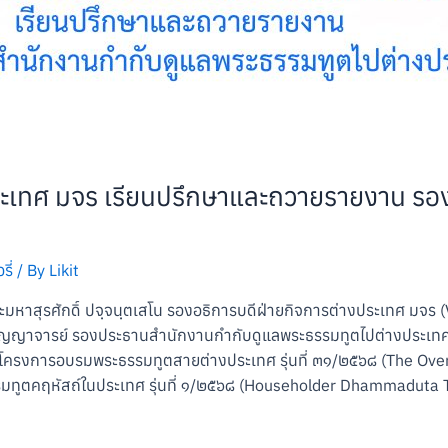
ระเทศ มจร เรียนปรึกษาและถวายรายงาน ร
ี่
/ By
Likit
ะมหาสุรศักดิ์ ปจฺจนฺตเสโน รองอธิการบดีฝ่ายกิจการต่างประเทศ มจร (V
ญาจารย์ รองประธานสำนักงานกำกับดูแลพระธรรมทูตไปต่างประเทศ (
) โครงการอบรมพระธรรมทูตสายต่างประเทศ รุ่นที่ ๓๑/๒๕๖๘ (The O
ทูตคฤหัสถ์ในประเทศ รุ่นที่ ๑/๒๕๖๘ (Householder Dhammaduta 