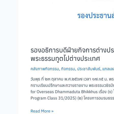
รองอธิการบดีฝ่ายกิจการต่างป
พระธรรมทูตไปต่างประเทศ
คลังภาพกิจกรรม
,
กิจกรรม
,
ประชาสัมพันธ์
,
แกลเลอร
วันพุธ ที่ ๒๓ ตุลาคม พ.ศ.๒๕๖๗ เวลา ๑๗.๑๕ น. พร
กราบเรียนปรึกษาและถวายรายงาน พระธรรมวชิรปัญ
for Overseas Dhammaduta Bhikkhus เรื่อง (๑
Program Class 31/2025) (๒) โครงการอบรมธรรม
Read More »