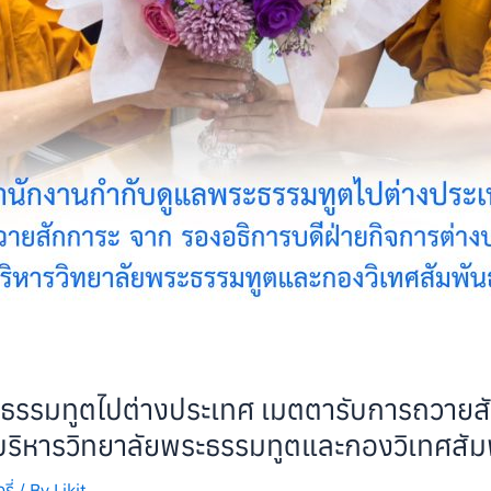
ธรรมทูตไปต่างประเทศ เมตตารับการถวายสั
้บริหารวิทยาลัยพระธรรมทูตและกองวิเทศสัม
ี่
/ By
Likit