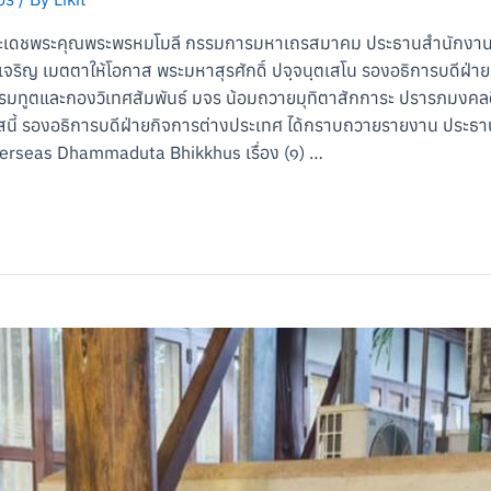
. พระเดชพระคุณพระพรหมโมลี กรรมการมหาเถรสมาคม ประธานสำนักงา
จริญ เมตตาให้โอกาส พระมหาสุรศักดิ์ ปจฺจนฺตเสโน รองอธิการบดีฝ่า
ธรรมทูตและกองวิเทศสัมพันธ์ มจร น้อมถวายมุทิตาสักการะ ปรารภมงคลด
าสนี้ รองอธิการบดีฝ่ายกิจการต่างประเทศ ได้กราบถวายรายงาน ประ
Overseas Dhammaduta Bhikkhus เรื่อง (๑) …