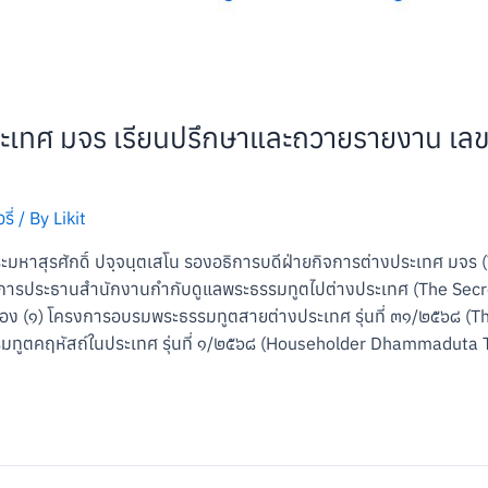
ระเทศ มจร เรียนปรึกษาและถวายรายงาน เล
ี่
/ By
Likit
ะมหาสุรศักดิ์ ปจฺจนฺตเสโน รองอธิการบดีฝ่ายกิจการต่างประเทศ มจร (V
การประธานสำนักงานกำกับดูแลพระธรรมทูตไปต่างประเทศ (The Secre
่อง (๑) โครงการอบรมพระธรรมทูตสายต่างประเทศ รุ่นที่ ๓๑/๒๕๖๘ 
ทูตคฤหัสถ์ในประเทศ รุ่นที่ ๑/๒๕๖๘ (Householder Dhammaduta T