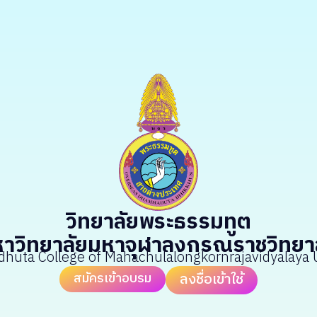
วิทยาลัยพระธรรมทูต
าวิทยาลัยมหาจุฬาลงกรณราชวิทยา
uta College of Mahachulalongkornrajavidyalaya U
สมัครเข้าอบรม
ลงชื่อเข้าใช้