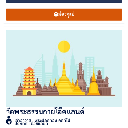
ส่งเรซูเม่
วัดพระธรรมกายโอ๊คแลนด์
เจ้าอาวาส : พระปลัดทอง กตทีโป
ประเทศ : นิวซีแลนด์