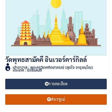
วัดพุทธสามัคคี อินเวอร์คาร์กิลล์
เจ้าอาวาส : พระครูวิเทศกิตยาภรณ์ (สุดใจ จารุวณฺโณ)
ประเทศ : นิวซีแลนด์
รายละเอียด
ส่งเรซูเม่