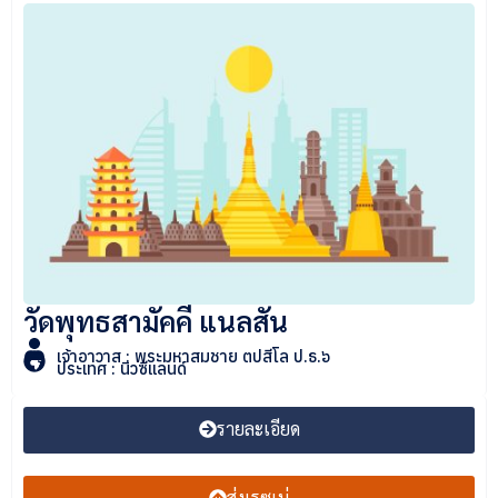
วัดพุทธสามัคคี แนลสัน
เจ้าอาวาส : พระมหาสมชาย ตปสีโล ป.ธ.๖
ประเทศ : นิวซีแลนด์
รายละเอียด
ส่งเรซูเม่