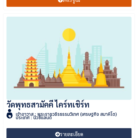
วัดพุทธสามัคคี ไคร์ทเชิร์ท
เจ้าอาวาส : พระราชวชิรธรรมวิเทศ (เศรษฐกิจ สมาหิโต)
ประเทศ : นิวซีแลนด์
รายละเอียด