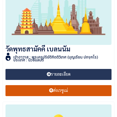
วัดพุทธสามัคคี เบลนนัม
เจ้าอาวาส : พระครูปริยัติกิตติวิเทศ (บุญเรียน ปภงฺกโร)
ประเทศ : นิวซีแลนด์
รายละเอียด
ส่งเรซูเม่