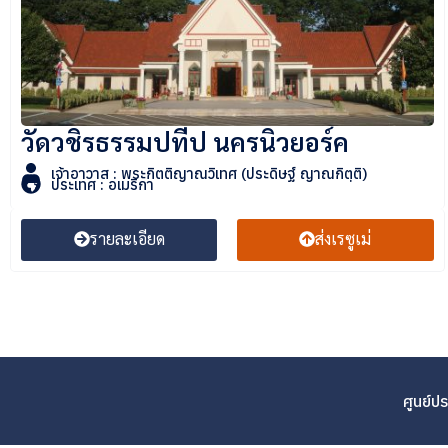
วัดวชิรธรรมปทีป นครนิวยอร์ค
เจ้าอาวาส : พระกิตติญาณวิเทศ (ประดิษฐ์ ญาณกิตฺติ)
ประเทศ : อเมริกา
รายละเอียด
ส่งเรซูเม่
ศูนย์ป