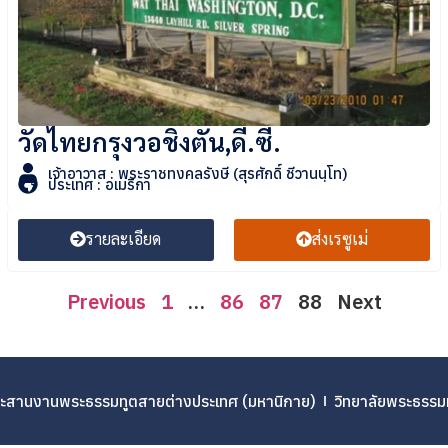
วัดไทยกรุงวอชิงตัน,ดี.ซี.
เจ้าอาวาส : พระราชทงคลรังษี (สุรศักดิ์ ชีวานนฺโท)
ประเทศ : อเมริกา
รายละเอียด
ส่งเรซูเม่
Previous
1
…
86
87
88
Next
ระสานงานพระธรรมทูตสายต่างประเทศ (มหานิกาย)
วิทยาลัยพระธรรม