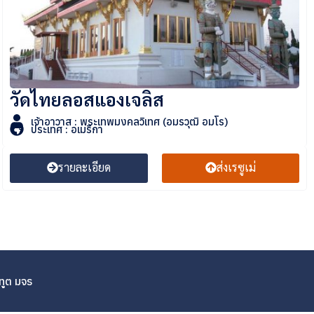
วัดไทยลอสแองเจลิส
เจ้าอาวาส : พระเทพมงคลวิเทศ (อมรวุฒิ อมโร)
ประเทศ : อเมริกา
รายละเอียด
ส่งเรซูเม่
ทูต มจร