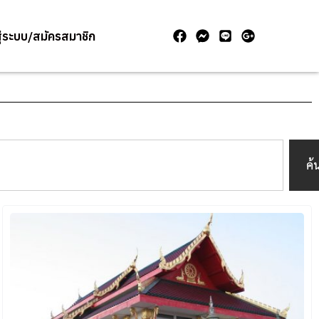
สู่ระบบ/สมัครสมาชิก
ค้