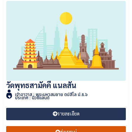
วัดพุทธสามัคคี แนลสัน
เจ้าอาวาส : พระมหาสมชาย ตปสีโล ป.ธ.๖
ประเทศ : นิวซีแลนด์
รายละเอียด
ส่งเรซูเม่