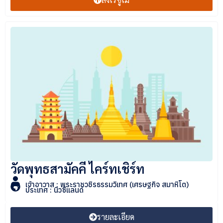
วัดพุทธสามัคคี ไคร์ทเชิร์ท
เจ้าอาวาส : พระราชวชิรธรรมวิเทศ (เศรษฐกิจ สมาหิโต)
ประเทศ : นิวซีแลนด์
รายละเอียด