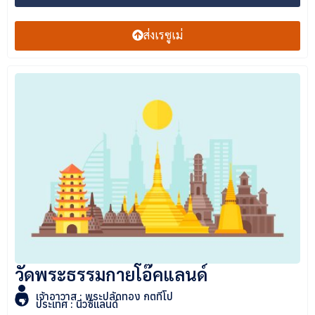
ส่งเรซูเม่
วัดพระธรรมกายโอ๊คแลนด์
เจ้าอาวาส : พระปลัดทอง กตทีโป
ประเทศ : นิวซีแลนด์