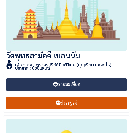
วัดพุทธสามัคคี เบลนนัม
เจ้าอาวาส : พระครูปริยัติกิตติวิเทศ (บุญเรียน ปภงฺกโร)
ประเทศ : นิวซีแลนด์
รายละเอียด
ส่งเรซูเม่