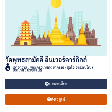
วัดพุทธสามัคคี อินเวอร์คาร์กิลล์
เจ้าอาวาส : พระครูวิเทศกิตยาภรณ์ (สุดใจ จารุวณฺโณ)
ประเทศ : นิวซีแลนด์
รายละเอียด
ส่งเรซูเม่