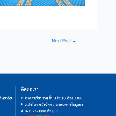
Next Post
→
ติดต่อเรา
ิทยาลัย
อาคารเรียนรวม ชั้น 3 โซน D ห้อง D300
ต.ลำไทร อ.วังน้อย จ.พระนครศรีอยุธยา
0-3524-8000 ต่อ 8065