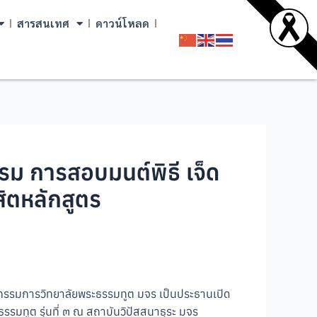
สารสนเทศ
ดาวน์โหลด
รม การสอบมนต์พิธี เจ็ด
ิตหลักสูตร
ะกรรมการวิทยาลัยพระธรรมทูต มจร เป็นประธานเปิด
มทูต รุ่นที่ ๓ ณ สถาบันวิปัสสนาธุระ มจร