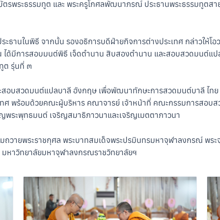
ียบัตรพระธรรมทูต และ พระครูโกศลพัฒนาภรณ์ ประธานพระธรรมทูตสายต่
ระธานในพิธี จากนั้น รองอธิการบดีฝ่ายกิจการต่างประเทศ กล่าวให้โอ
บนั้น ได้มีการสอบมนต์พิธี เจ็ดตำนาน สิบสองตำนาน และสอบสวดมนต์แ
 รุ่นที่ ๓
และสอบสวดมนต์แปลบาลี อังกฤษ เพื่อพัฒนาทักษะการสวดมนต์บาลี ไทย
งประเทศ พร้อมด้วยคณะผู้บริหาร คณาจารย์ เจ้าหน้าที่ คณะกรรมการสอ
ะเจริญพระพุทธมนต์ เจริญสมาธิภาวนาและเจริญเมตตาภาวนา
อน้อมถวายพระราชกุศล พระบาทสมเด็จพระปรมินทรมหาจุฬาลงกรณ์ พระจุล
ปนา มหาวิทยาลัยมหาจุฬาลงกรณราชวิทยาลัยฯ