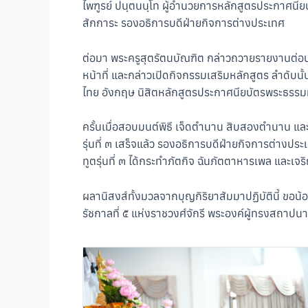
ไพฑูรย์ ปนฺตนนฺโท ผู้อำนวยการหลักสูตรประกาศน
สักการะ รองอธิการบดีฝ่ายกิจการต่างประเทศ
ต่อมา พระครูสุตรัตนบัณฑิต กล่าวถวายรายงานต่อป
หน้าที่ และกล่าวเปิดกิจกรรมเสริมหลักสูตร ลำดั
ไทย อังกฤษ นิสิตหลักสูตรประกาศนียบัตรพระธรรมทูต
ครั้นเมื่อสอบมนต์พิธี เจ็ดตำนาน สิบสองตำนาน 
รุ่นที่ ๓ เสร็จแล้ว รองอธิการบดีฝ่ายกิจการต่า
ทูตรุ่นที่ ๓ ได้กระทำภัตกิจ ฉันภัตตาหารเพล แล
ผลานิสงส์ทั้งมวลจากบุญกิริยาสัมมาปฏิบัตินี้ ข
รัชกาลที่ ๕ แห่งราชวงศ์จักรี พระองค์ผู้ทรงสถา