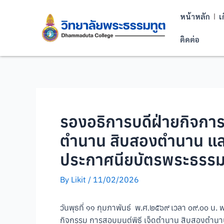
หน้าหลัก
เ
ติดต่อ
รองอธิการบดีฝ่ายกิจการ
ตำนาน สิบสองตำนาน และ
ประกาศนียบัตรพระธรรมทูต
By
Likit
/
11/02/2026
วันพุธที่ ๑๑ กุมภาพันธ์ พ.ศ.๒๕๖๙ เวลา ๐๙.๐๐ น
กิจกรรม การสอบมนต์พิธี เจ็ดตำนาน สิบสองตำนาน