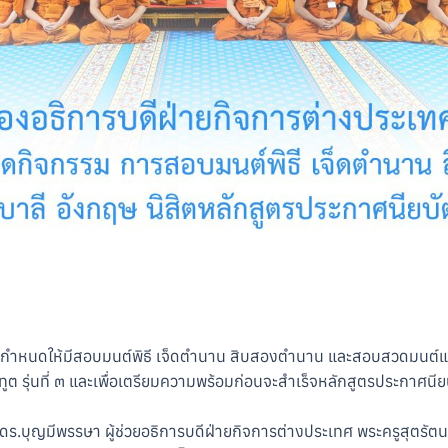
ร กำหนดให้มีสอบมนต์พิธี เจ็ดตำนาน สิบสองตำนาน และสอบสวดมนต์แ
ูต รุ่นที่ ๓ และเพื่อเตรียมความพร้อมก่อนจะสำเร็จหลักสูตรประกาศ
 ดร.บุญมีพรรษา ผู้ช่วยอธิการบดีฝ่ายกิจการต่างประเทศ พระครูสุตรั