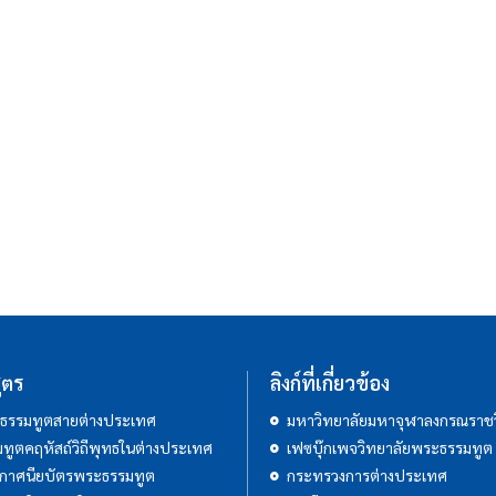
ูตร
ลิงก์ที่เกี่ยวข้อง
ธรรมทูตสายต่างประเทศ
มหาวิทยาลัยมหาจุฬาลงกรณราชว
ทูตคฤหัสถ์วิถีพุทธในต่างประเทศ
เฟซบุ๊กเพจวิทยาลัยพระธรรมทูต
กาศนียบัตรพระธรรมทูต
กระทรวงการต่างประเทศ