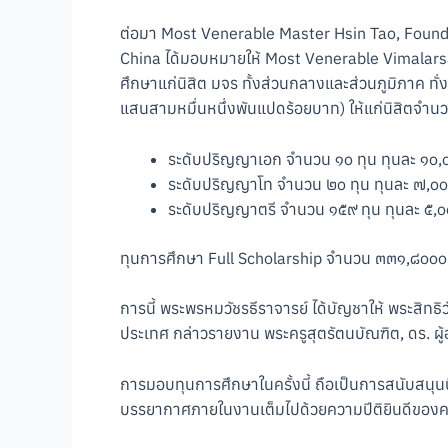
ต่อมา Most Venerable Master Hsin Tao, Found
China ได้มอบหมายให้ Most Venerable Vimalars
ศึกษาแก่นิสิต มจร ทั้งส่วนกลางและส่วนภูมิภาค ท
แสนสามหมื่นหนึ่งพันแปดร้อยบาท) ให้แก่นิสิตจำนว
ระดับปริญญาเอก จำนวน ๑๐ ทุน ทุนละ ๑๐
ระดับปริญญาโท จำนวน ๒๐ ทุน ทุนละ ๗,๐
ระดับปริญญาตรี จำนวน ๑๕๙ ทุน ทุนละ ๕,
ทุนการศึกษา Full Scholarship จำนวน ๓๓๑,๘๐๐
การนี้ พระพรหมวัชรธีราจารย์ ได้บัญชาให้ พระสิทธ
ประเทศ กล่าวรายงาน พระครูสุตรัตนบัณฑิต, ดร. ผ
การมอบทุนการศึกษาในครั้งนี้ ถือเป็นการสนับสนุนน
บรรยากาศภายในงานเต็มไปด้วยความปีติยินดีของคณะ