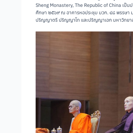
Sheng Monastery, The Republic of China เป็น
ศึกษา ๒๕๖๙ ณ อาคารหอประชุม มวก. ๔๘ พรรษา มหา
ปริญญาตรี ปริญญาโท และปริญญาเอก มหาวิทยาล