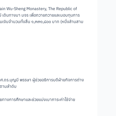
tain Wu-Sheng Monastery, The Republic of
ย์ เดินทางมา มจร เพื่อถวายถวายและมอบทุนการ
็นเงินจำนวนทั้งสิ้น ๑,๓๓๑,๘๐๐ บาท (หนึ่งล้านสาม
ศ.ดร.บุญมี พรรษา ผู้ช่วยอธิการบดีฝ่ายกิจการต่าง
าตามลำดับ
หมายทางการศึกษาและช่วยแบ่งเบาภาระค่าใช้จ่าย