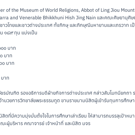
er of the Museum of World Religions, Abbot of Ling Jiou Moun
arra and Venerable Bhikkhuni Hish Jing Nain และคณะศิษยานุศิษ
ั่งชาวไทยและชาวต่างประเทศ ทั้งภิกษุ และภิกษุณีมหายานและเถรวาท เป
น ๑๘๙ ทุน แบ่งเป็น
,๐๐๐ บาท
๐๐ บาท
๐๐๐ บาท
๐ บาท
ิวัชรบัณฑิต รองอธิการบดีฝ่ายกิจการต่างประเทศ กล่าวสัมโมทนียกถา ร
ู้อำนวยการวิทยาลัยพระธรรมทูต ขานรายนามนิสิตผู้เข้ารับทุนการศึกษ
ิสิตที่มีความมุ่งมั่นตั้งใจในการศึกษาเล่าเรียน ให้สามารถบรรลุเป้า
ผู้บริหาร คณาจารย์ เจ้าหน้าที่ และนิสิต มจร