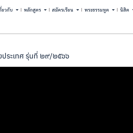
กี่ยวกับ
หลักสูตร
สมัครเรียน
พระธรรมทูต
นิสิต
ระเทศ รุ่นที่ ๒๙/๒๕๖๖