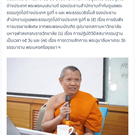
ต่างประเทศ พระพรหมเสนาบดี รองประธานสำนักงานกำกับดูแลพระ
ธรรมทูตไปต่างประเทศ รูปที่ ๑ และ พระธรรมวชิรโมลี รองประธาน
สำนักงานดูแลพระธรรมทูตไปต่างประเทศ รูปที่ ๒ (๕) เรื่อง การรับฟัง
การบรรยายพิเศษ จากพระพรหมบัณฑิต อุปนายกสภามหาวิทยาลัย
มหาจุฬาลงกรณราชวิทยาลัย (๖) เรื่อง การปฏิบัติวิปัสสนากรรมฐาน
เป็นเวลา ๑๕ วัน และ (๗) เรื่อง การถวายสักการะ พระอุบาลีมหาเถระ วัด
ธรรมาราม พระนครศรีอยุธยา ฯ