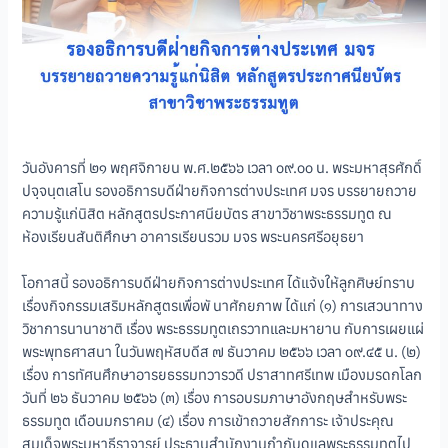
วันอังคารที่ ๒๑ พฤศจิกายน พ.ศ.๒๕๖๖ เวลา ๐๙.๐๐ น. พระมหาสุรศักดิ์
ปจฺจนฺตเสโน รองอธิการบดีฝ่ายกิจการต่างประเทศ มจร บรรยายถวาย
ความรู้แก่นิสิต หลักสูตรประกาศนียบัตร สาขาวิชาพระธรรมทูต ณ
ห้องเรียนสันติศึกษา อาคารเรียนรวม มจร พระนครศรีอยุธยา
โอกาสนี้ รองอธิการบดีฝ่ายกิจการต่างประเทศ ได้แจ้งให้ลูกศิษย์ทราบ
เรื่องกิจกรรมเสริมหลักสูตรเพื่อพั นาศักยภาพ ได้แก่ (๑) การเสวนาทาง
วิชาการนานาชาติ เรื่อง พระธรรมทูตเถรวาทและมหายาน กับการเผยแผ่
พระพุทธศาสนา ในวันพฤหัสบดีส ๗ ธันวาคม ๒๕๖๖ เวลา ๐๙.๔๕ น. (๒)
เรื่อง การทัศนศึกษาอารยธรรมทวารวดี ปราสาทศรีเทพ เมืองมรดกโลก
วันที่ ๒๖ ธันวาคม ๒๕๖๖ (๓) เรื่อง การอบรมภาษาอังกฤษสำหรับพระ
ธรรมทูต เดือนมกราคม (๔) เรื่อง การเข้าถวายสักการะ เจ้าประคุณ
สมเด็จพระมหาธีราจารย์ ประธานสำนักงานกำกับดูแลพระธรรมทูตไป