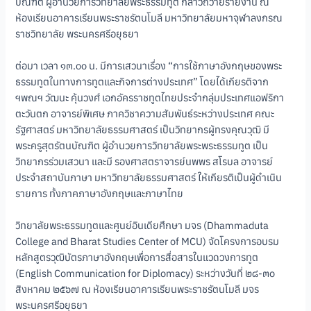
บัณฑิต ผู้อำนวยการวิทยาลัยพระธรรมทูต กล่าวถวายรายงาน ณ
ห้องเรียนอาคารเรียนพระราชรัตนโมลี มหาวิทยาลัยมหาจุฬาลงกรณ
ราชวิทยาลัย พระนครศรีอยุธยา
ต่อมา เวลา ๑๓.๐๐ น. มีการเสวนาเรื่อง “การใช้ภาษาอังกฤษของพระ
ธรรมทูตในทางการทูตและกิจการต่างประเทศ” โดยได้เกียรติจาก
ฯพณฯ วัฒนะ คุ้นวงศ์ เอกอัครราชทูตไทยประจำกลุ่มประเทศแอฟริกา
ตะวันตก อาจารย์พิเศษ ภาควิชาความสัมพันธ์ระหว่างประเทศ คณะ
รัฐศาสตร์ มหาวิทยาลัยธรรมศาสตร์ เป็นวิทยากรผู้ทรงคุณวุฒิ มี
พระครูสุตรัตนบัณฑิต ผู้อำนวยการวิทยาลัยพระพระธรรมทูต เป็น
วิทยากรร่วมเสวนา และมี รองศาสตราจารย์นพพร สโรบล อาจารย์
ประจำสถาบันภาษา มหาวิทยาลัยธรรมศาสตร์ ให้เกียรติเป็นผู้ดำเนิน
รายการ ทั้งภาคภาษาอังกฤษและภาษาไทย
วิทยาลัยพระธรรมทูตและศูนย์อินเดียศึกษา มจร (Dhammaduta
College and Bharat Studies Center of MCU) จัดโครงการอบรม
หลักสูตรวุฒิบัตรภาษาอังกฤษเพื่อการสื่อสารในแวดวงการทูต
(English Communication for Diplomacy) ระหว่างวันที่ ๒๘-๓๐
สิงหาคม ๒๕๖๗ ณ ห้องเรียนอาคารเรียนพระราชรัตนโมลี มจร
พระนครศรีอยุธยา