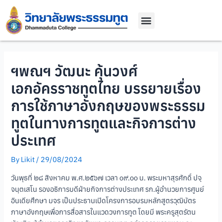
พระธรรมทูต
ฯพณฯ วัฒนะ คุ้นวงศ์
เอกอัครราชทูตไทย บรรยายเรื่อง
การใช้ภาษาอังกฤษของพระธรรม
ทูตในทางการทูตและกิจการต่าง
ประเทศ
By
Likit
/
29/08/2024
วันพุธที่ ๒๘ สิงหาคม พ.ศ.๒๕๖๗ เวลา ๐๙.๐๐ น. พระมหาสุรศักดิ์ ปจฺ
จนฺตเสโน รองอธิการบดีฝ่ายกิจการต่างประเทศ รก.ผู้อำนวยการศูนย์
อินเดียศึกษา มจร เป็นประธานเปิดโครงการอบรมหลักสูตรวุฒิบัตร
ภาษาอังกฤษเพื่อการสื่อสารในแวดวงการทูต โดยมี พระครูสุตรัตน