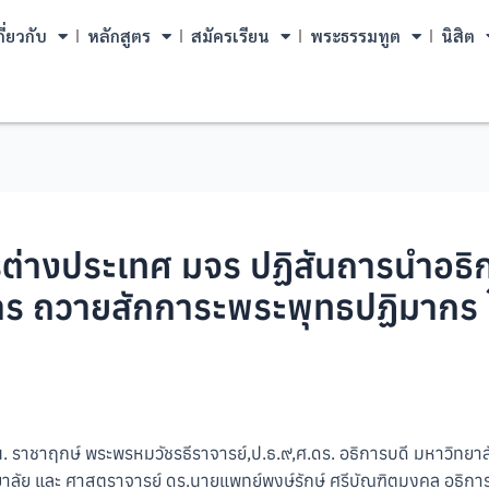
กี่ยวกับ
หลักสูตร
สมัครเรียน
พระธรรมทูต
นิสิต
รต่างประเทศ มจร ปฏิสันถารนำอธิ
ิหาร ถวายสักการะพระพุทธปฏิมากร
น. ราชาฤกษ์ พระพรหมวัชรธีราจารย์,ป.ธ.๙,ศ.ดร. อธิการบดี มหาวิทย
ย และ ศาสตราจารย์ ดร.นายแพทย์พงษ์รักษ์ ศรีบัณฑิตมงคล อธิการบด