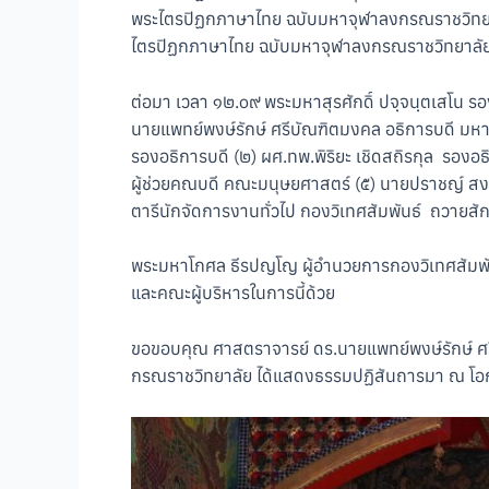
พระไตรปิฏกภาษาไทย ฉบับมหาจุฬาลงกรณราชวิทยาล
ไตรปิฏกภาษาไทย ฉบับมหาจุฬาลงกรณราชวิทยาลัย
ต่อมา เวลา ๑๒.๐๙ พระมหาสุรศักดิ์ ปจฺจนฺตเสโน
นายแพทย์พงษ์รักษ์ ศรีบัณฑิตมงคล อธิการบดี มหาว
รองอธิการบดี (๒) ผศ.ทพ.พิริยะ เชิดสถิรกุล รองอ
ผู้ช่วยคณบดี คณะมนุษยศาสตร์ (๕) นายปราชญ์ สงวน
ตารีนักจัดการงานทั่วไป กองวิเทศสัมพันธ์ ถวาย
พระมหาโกศล ธีรปญโญ ผู้อำนวยการกองวิเทศสัมพันธ์
และคณะผู้บริหารในการนี้ด้วย
ขอขอบคุณ ศาสตราจารย์ ดร.นายแพทย์พงษ์รักษ์ ศรีบ
กรณราชวิทยาลัย ได้แสดงธรรมปฏิสันถารมา ณ โอก