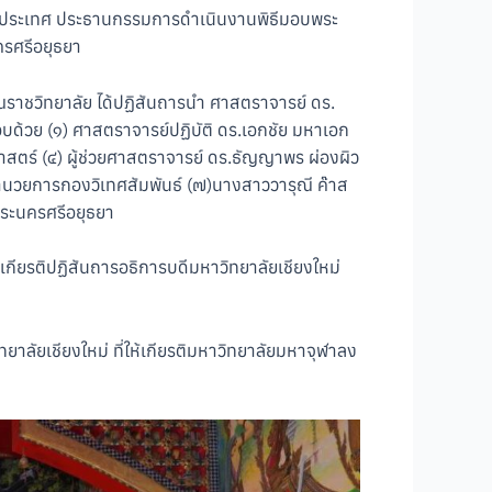
่างประเทศ ประธานกรรมการดำเนินงานพิธีมอบพระ
รศรีอยุธยา
ราชวิทยาลัย ได้ปฏิสันถารนำ ศาสตราจารย์ ดร.
อบด้วย (๑) ศาสตราจารย์ปฏิบัติ ดร.เอกชัย มหาเอก
าสตร์ (๔) ผู้ช่วยศาสตราจารย์ ดร.ธัญญาพร ผ่องผิว
้อำนวยการกองวิเทศสัมพันธ์ (๗)นางสาววารุณี ค๊าส
พระนครศรีอยุธยา
กียรติปฏิสันถารอธิการบดีมหาวิทยาลัยเชียงใหม่
ลัยเชียงใหม่ ที่ให้เกียรติมหาวิทยาลัยมหาจุฬาลง