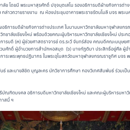
ัย โดยมี พระมหาสุรศักดิ์ ปจฺจนฺตเสโน รองอธิการบดีฝ่ายกิจการต
 กล่าวถวายรายงาน ณ ห้องประชุมอาคารพระราชรัตนโมลี มจร พระนค
 รองอธิการบดีฝ่ายกิจการต่างประเทศ ในนามมหาวิทยาลัยมหาจุฬาลงกรณ
ิทยาลัยเชียงใหม่ พร้อมด้วยคณะผู้บริหารมหาวิทยาลัยเชียงใหม่ ประก
ธิการบดี (๓) ผู้ช่วยศาสตราจารย์ ดร.ระวี จันทร์ส่อง คณบดีคณะมนุษยศ
ศักดิ์ ผู้อำนวยการสำนักหอสมุด (๖) นางกัฏติมา ประสิทธิ์อยู่ศีล ผู
สักการะพระพุทธปฏิมากร ในพระอุโบสถวัดมหาจุฬาลงกรณราชูทิศ มจร 
 และนายลิขิต บุญละคร นักวิชาการศึกษา กองวิเทศสัมพันธ์ ร่วมเป็นเ
ัณฑิตมงคล อธิการบดีมหาวิทยาลัยเชียงใหม่ และคณะผู้บริหารมหาวิทยา
าสนี้ ฯ