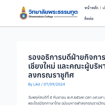
หน้าหลัก
เ
ติดต่อ
รองอธิการบดีฝ่ายกิจกา
เชียงใหม่ และคณะผู้บร
ลงกรณราชูทิศ
By
Likit
/
07/09/2024
วันพฤหัสบดีที่ ๕ กันยายน พ.ศ.๒๕๖๗ เวลา ๐๙.๐๙ 
พระไตรปิฏกภาษาไทย ฉบับมหาจุฬาลงกรณราชวิทยาลั