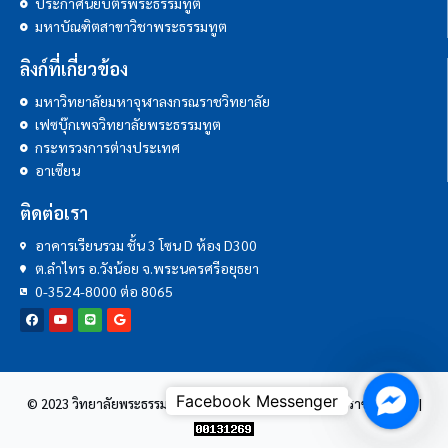
ประกาศนียบัตรพระธรรมทูต
มหาบัณฑิตสาขาวิชาพระธรรมทูต
ลิงก์ที่เกี่ยวข้อง
มหาวิทยาลัยมหาจุฬาลงกรณราชวิทยาลัย
เฟซบุ๊กเพจวิทยาลัยพระธรรมทูต
กระทรวงการต่างประเทศ
อาเซียน
ติดต่อเรา
อาคารเรียนรวม ชั้น 3 โซน D ห้อง D300
ต.ลำไทร อ.วังน้อย จ.พระนครศรีอยุธยา
0-3524-8000 ต่อ 8065
Facebo
© 2023 วิทยาลัยพระธรรมทูต | มหาวิทยาลัยมหาจุฬาลงกรณราชวิทยาลัย |
Messen