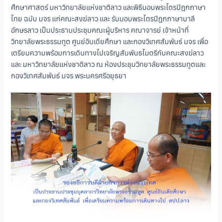
ศึกษาศาสตร์ มหาวิทยาลัยแห่งชาติลาว และพิธีมอบพระไตรปิฎกภาษา
ไทย ฉบับ มจร แก่คณะสงฆ์ลาว และ รับมอบพระไตรปิฎกภาษาบาลี
อักษรลาว เป็นประธานประชุมคณะผู้บริหาร คณาจารย์ เจ้าหน้าที่
วิทยาลัยพระธรรมทูต ศูนย์อินเดียศึกษา และกองวิเทศสัมพันธ์ มจร เพื่อ
เตรียมความพร้อมการเดินทางไปเจริญสัมพันธไมตรีกับคณะสงฆ์ลาว
และ มหาวิทยาลัยแห่งชาติลาว ณ ห้องประชุมวิทยาลัยพระธรรมทูตและ
กองวิเทศสัมพันธ์ มจร พระนครศรีอยุธยา