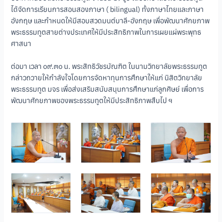
ได้จัดการเรียนการสอนสองภาษา ( bilingual) ทั้งภาษาไทยและภาษา
อังกฤษ และกำหนดให้มีสอบสวดมนต์บาลี-อังกฤษ เพื่อพัฒนาศักยภาพ
พระธรรมทูตสายต่างประเทศให้มีประสิทธิภาพในการเผยแผ่พระพุทธ
ศาสนา
ต่อมา เวลา ๐๙.๓๐ น. พระสิทธิวัชรบัณฑิต ในนามวิทยาลัยพระธรรมทูต
กล่าวถวายให้กำลังใจโดยการจัดหาทุนการศึกษาให้แก่ นิสิตวิทยาลัย
พระธรรมทูต มจร เพื่อส่งเสริมสนับสนุนการศึกษาแก่ลูกศิษย์ เพื่อการ
พัฒนาศักยภาพของพระธรรมทูตให้มีประสิทธิภาพสืบไป ฯ