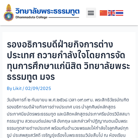
รองอธิการบดีฝ่ายกิจการต่าง
ประเทศ ถวายกำลังใจโดยการจัด
ทุนการศึกษาแก่นิสิต วิทยาลัยพระ
ธรรมทูต มจร
By
Likit
/
02/09/2025
วันอังคารที่ ๒ กันยายน พ.ศ.๒๕๖๘ เวลา ๐๙.๐๙ น. พระสิทธิวัชรบัณฑิต
รองอธิการบดีฝ่ายกิจการต่างประเทศ มจร นำลูกศิษย์หลักสูตร
ประกาศนียบัตรพระธรรมทูต และนิสิตหลักสูตรประกาศรียบัตรวิปัสสนา
กรรมฐาน สวดมนต์แปลบาลี อังกฤษ และกล่าวคำปฏิญาณตนเป็นพระ
ธรรมทูตสายต่างประเทศ พร้อมกับอำนวยพรและให้กำลังใจลูกศิษย์ทุก
รูป ประสพสุขสวัสดี เจริญรุ่งเรืองในพระธรรมวินัยสืบไป ณ ห้องเรียน