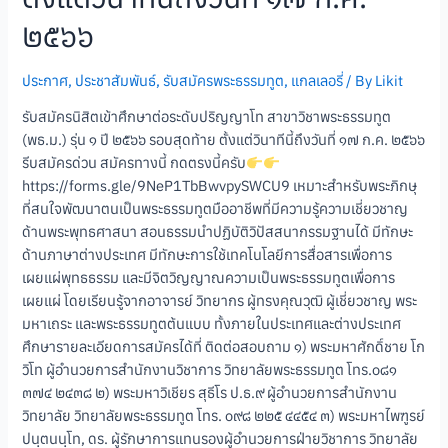
๒๕๖๖
ประกาศ
,
ประชาสัมพันธ์
,
รับสมัครพระธรรมทูต
,
แกลเลอรี่
/ By
Likit
รับสมัครนิสิตเข้าศึกษาต่อระดับปริญญาโท สาขาวิชาพระธรรมทูต
(พธ.ม.) รุ่น ๑ ปี ๒๕๖๖ รอบสุดท้าย ตั้งแต่วินาทีนี้ถึงวันที่ ๑๗ ก.ค. ๒๕๖๖
รีบสมัครด่วน สมัครทางนี้ กดตรงนี้ครับ
https://forms.gle/9NeP1TbBwvpySWCU9 เหมาะสำหรับพระภิกษุ
ที่สนใจพัฒนาตนเป็นพระธรรมทูตมืออาชีพที่มีความรู้ความเชี่ยวชาญ
ด้านพระพุทธศาสนา สอนธรรมนำปฏิบัติวิปัสสนากรรมฐานได้ มีทักษะ
ด้านภาษาต่างประเทศ มีทักษะการใช้เทคโนโลยีการสื่อสารเพื่อการ
เผยแผ่พุทธธรรม และมีจิตวิญญาณความเป็นพระธรรมทูตเพื่อการ
เผยแผ่ โดยเรียนรู้จากอาจารย์ วิทยากร ผู้ทรงคุณวุฒิ ผู้เชี่ยวชาญ พระ
มหาเถระ และพระธรรมทูตต้นแบบ ทั้งภายในประเทศและต่างประเทศ
ศึกษารายละเอียดการสมัครได้ที่ ติดต่อสอบถาม ๑) พระมหาศักดิ์ชาย โก
วิโท ผู้อำนวยการสำนักงานวิชาการ วิทยาลัยพระธรรมทูต โทร.๐๘๑
๓๗๔ ๒๔๓๘ ๒) พระมหาวิเชียร สุธีโร ป.ธ.๙ ผู้อำนวยการสำนักงาน
วิทยาลัย วิทยาลัยพระธรรมทูต โทร. ๐๙๘ ๒๒๕ ๔๔๕๔ ๓) พระมหาไพฑูรย์
ปนฺตนนฺโท, ดร. ผู้รักษาการแทนรองผู้อำนวยการฝ่ายวิชาการ วิทยาลัย