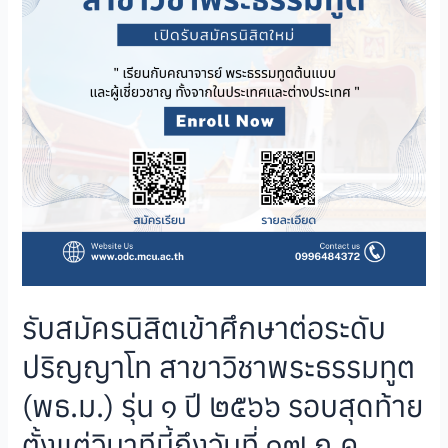
รับสมัครนิสิตเข้าศึกษาต่อระดับ
ปริญญาโท สาขาวิชาพระธรรมทูต
(พธ.ม.) รุ่น ๑ ปี ๒๕๖๖ รอบสุดท้าย
ตั้งแต่วินาทีนี้ถึงวันที่ ๑๗ ก.ค.