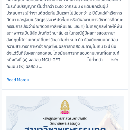
ในระดับปริญญาตรีไม่ต่ำกว่า ๒.๕๐ จากระบบ ๔ แต้มยกเว้นผู้มี
ประสบการณ์ทำงานติดต่อกันเป็นเวลาไม่น้อยกว่า ๒ ปีนับแต่สำเร็จการ
ศึกษา และผู้จบเปรียญธรรม ๙ ประโยค หรือมีผลงานทางวิชาการที่คณะ
กรรมการประจําบัณฑิตวิทยาลัยเห็นชอบ และ ๓) ไม่เคยถูกลงโทษให้พ้น
สภาพการเป็นนิสิตบัณฑิตวิทยาลัย ๔) ในกรณีผู้มีผลการสอบภาษา
อังกฤษได้ตามเกณฑ์ที่มหาวิทยาลัยกำหนด คือ ต้องมีคะแนนทดสอบ
ความสามารถภาษาอังกฤษซึ่งมีผลการทดสอบมีอายุไม่เกิน ๒ ปี นับ
ตั้งแต่วันที่รับผลการทดสอบ โดยมีผลการทดสอบตามเกณฑ์ใดเกณฑ์
หนึ่งดังนี้ (๑) ผลสอบ MCU-GET ไม่ต่ำกว่า ๒๔๐
คะแนน (๒) ผลสอบ …
Read More »