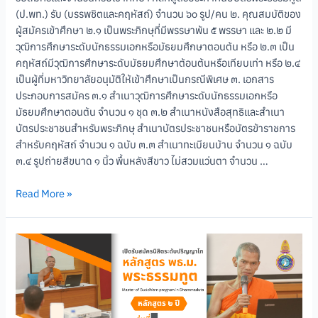
(ป.พท.) รับ (บรรพชิตและคฤหัสถ์) จำนวน ๖๐ รูป/คน ๒. คุณสมบัติของ
ผู้สมัครเข้าศึกษา ๒.๑ เป็นพระภิกษุที่มีพรรษาพ้น ๕ พรรษา และ ๒.๒ มี
วุฒิการศึกษาระดับนักธรรมเอกหรือมัธยมศึกษาตอนต้น หรือ ๒.๓ เป็น
คฤหัสถ์มีวุฒิการศึกษาระดับมัธยมศึกษาต้อนต้นหรือเทียบเท่า หรือ ๒.๔
เป็นผู้ที่มหาวิทยาลัยอนุมัติให้เข้าศึกษาเป็นกรณีพิเศษ ๓. เอกสาร
ประกอบการสมัคร ๓.๑ สำเนาวุฒิการศึกษาระดับนักธรรมเอกหรือ
มัธยมศึกษาตอนต้น จำนวน ๑ ชุด ๓.๒ สำเนาหนังสือสุทธิและสำเนา
บัตรประชาชนสำหรับพระภิกษุ สำเนาบัตรประชาชนหรือบัตรข้าราชการ
สำหรับคฤหัสถ์ จำนวน ๑ ฉบับ ๓.๓ สำเนาทะเบียนบ้าน จำนวน ๑ ฉบับ
๓.๔ รูปถ่ายสีขนาด ๑ นิ้ว พื้นหลังสีขาว ไม่สวมแว่นตา จำนวน …
Read More »