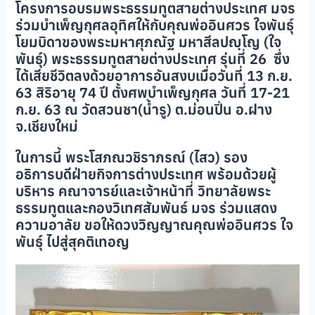
โครงการอบรมพระธรรมทูตสายต่างประเทศ มจร
ร่วมบำเพ็ญกุศลอุทิศให้กับคุณพ่ออินศวร ใจพันธุ์
โยมบิดาของพระมหาศุภณัฐ มหาสีลปญฺโญ (ใจ
พันธุ์) พระธรรมทูตสายต่างประเทศ รุ่นที่ 26 ซึ่ง
ได้เสียชีวิตลงด้วยอาการอันสงบเมื่อวันที่ 13 ก.ย.
63 สิริอายุ 74 ปี ตั้งศพบำเพ็ญกุศล วันที่ 17-21
ก.ย. 63 ณ วัดสวนชา(น้ำรู) ต.ม่อนปิ่น อ.ฝาง
จ.เชียงใหม่
ในการนี้ พระโสภณวชิราภรณ์ (ไสว) รอง
อธิการบดีฝ่ายกิจการต่างประเทศ พร้อมด้วยผู้
บริหาร คณาจารย์และเจ้าหน้าที่ วิทยาลัยพระ
ธรรมทูตและกองวิเทศสัมพันธ์ มจร ร่วมแสดง
ความอาลัย ขอให้ดวงวิญญาณคุณพ่ออินศวร ใจ
พันธุ์ ไปสู่สุคติเทอญ