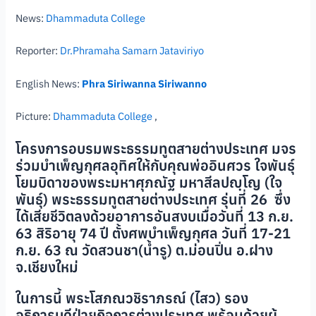
News:
Dhammaduta College
Reporter:
Dr.Phramaha Samarn Jataviriyo
English News:
Phra Siriwanna Siriwanno
Picture:
Dhammaduta College
,
โครงการอบรมพระธรรมทูตสายต่างประเทศ มจร
ร่วมบำเพ็ญกุศลอุทิศให้กับคุณพ่ออินศวร ใจพันธุ์
โยมบิดาของพระมหาศุภณัฐ มหาสีลปญฺโญ (ใจ
พันธุ์) พระธรรมทูตสายต่างประเทศ รุ่นที่ 26 ซึ่ง
ได้เสียชีวิตลงด้วยอาการอันสงบเมื่อวันที่ 13 ก.ย.
63 สิริอายุ 74 ปี ตั้งศพบำเพ็ญกุศล วันที่ 17-21
ก.ย. 63 ณ วัดสวนชา(น้ำรู) ต.ม่อนปิ่น อ.ฝาง
จ.เชียงใหม่
ในการนี้ พระโสภณวชิราภรณ์ (ไสว) รอง
อธิการบดีฝ่ายกิจการต่างประเทศ พร้อมด้วยผู้