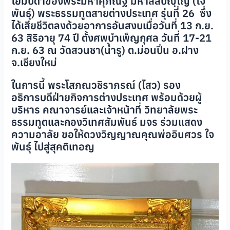
โยมบิดาของพระมหาศุภณัฐ มหาสีลปญฺโญ (ใจ
พันธุ์) พระธรรมทูตสายต่างประเทศ รุ่นที่ 26 ซึ่ง
ได้เสียชีวิตลงด้วยอาการอันสงบเมื่อวันที่ 13 ก.ย.
63 สิริอายุ 74 ปี ตั้งศพบำเพ็ญกุศล วันที่ 17-21
ก.ย. 63 ณ วัดสวนชา(น้ำรู) ต.ม่อนปิ่น อ.ฝาง
จ.เชียงใหม่
ในการนี้ พระโสภณวชิราภรณ์ (ไสว) รอง
อธิการบดีฝ่ายกิจการต่างประเทศ พร้อมด้วยผู้
บริหาร คณาจารย์และเจ้าหน้าที่ วิทยาลัยพระ
ธรรมทูตและกองวิเทศสัมพันธ์ มจร ร่วมแสดง
ความอาลัย ขอให้ดวงวิญญาณคุณพ่ออินศวร ใจ
พันธุ์ ไปสู่สุคติเทอญ