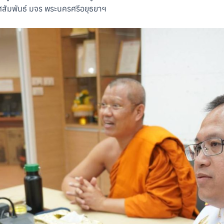
สัมพันธ์ มจร พระนครศรีอยุธยาฯ