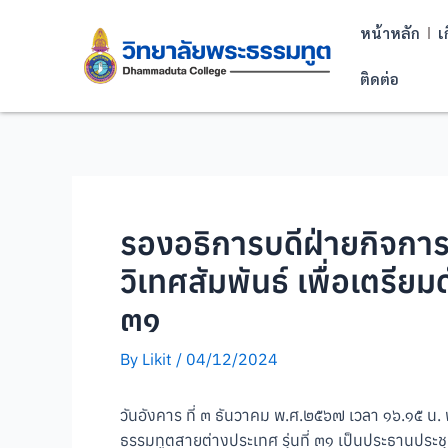
หน้าหลัก
เ
ติดต่อ
รองอธิการบดีฝ่ายกิจกา
วิเทศสัมพันธ์ เพื่อเตร
๓๑
By
Likit
/
04/12/2024
วันอังคาร ที่ ๓ ธันวาคม พ.ศ.๒๕๖๗ เวลา ๑๖.๑๕ 
ธรรมทูตสายต่างประเทศ รุ่นที่ ๓๑ เป็นประธานประช