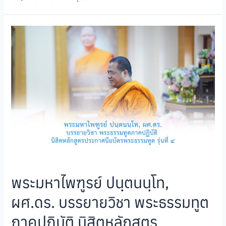
พระมหาไพฑูรย์ ปนฺตนนฺโท,
ผศ.ดร. บรรยายวิชา พระธรรมทูต
ภาคปฏิบัติ นิสิตหลักสูตร