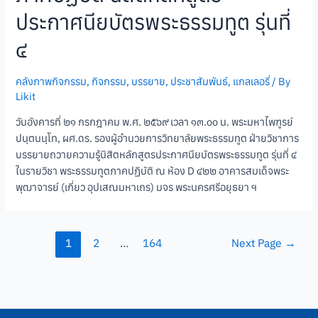
ประกาศนียบัตรพระธรรมทูต รุ่นที่
๔
คลังภาพกิจกรรม
,
กิจกรรม
,
บรรยาย
,
ประชาสัมพันธ์
,
แกลเลอรี่
/ By
Likit
วันอังคารที่ ๒๑ กรกฎาคม พ.ศ. ๒๕๖๙ เวลา ๑๓.๐๐ น. พระมหาไพฑูรย์
ปนฺตนนฺโท, ผศ.ดร. รองผู้อำนวยการวิทยาลัยพระธรรมทูต ฝ่ายวิชาการ
บรรยายถวายความรู้นิสิตหลักสูตรประกาศนียบัตรพระธรรมทูต รุ่นที่ ๔
ในรายวิชา พระธรรมทูตภาคปฏิบัติ ณ ห้อง D ๔๒๒ อาคารสมเด็จพระ
พุฒาจารย์ (เกี่ยว อุปเสณมหาเถร) มจร พระนครศรีอยุธยา ฯ
1
2
…
164
Next Page
→