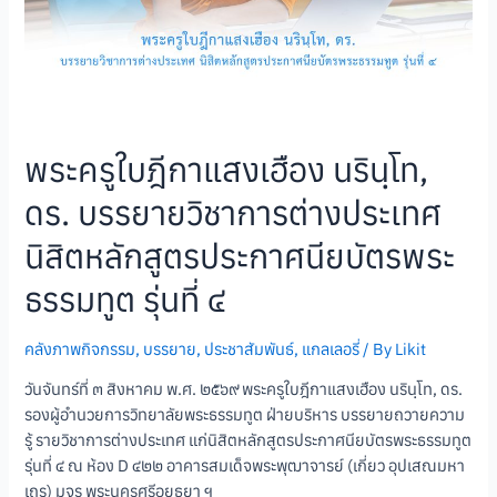
พระครูใบฎีกาแสงเฮือง นรินฺโท,
ดร. บรรยายวิชาการต่างประเทศ
นิสิตหลักสูตรประกาศนียบัตรพระ
ธรรมทูต รุ่นที่ ๔
คลังภาพกิจกรรม
,
บรรยาย
,
ประชาสัมพันธ์
,
แกลเลอรี่
/ By
Likit
วันจันทร์ที่ ๓ สิงหาคม พ.ศ. ๒๕๖๙ พระครูใบฎีกาแสงเฮือง นรินฺโท, ดร.
รองผู้อำนวยการวิทยาลัยพระธรรมทูต ฝ่ายบริหาร บรรยายถวายความ
รู้ รายวิชาการต่างประเทศ แก่นิสิตหลักสูตรประกาศนียบัตรพระธรรมทูต
รุ่นที่ ๔ ณ ห้อง D ๔๒๒ อาคารสมเด็จพระพุฒาจารย์ (เกี่ยว อุปเสณมหา
เถร) มจร พระนครศรีอยุธยา ฯ