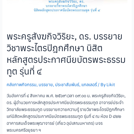
พระครูสังฆกิจวิริยะ, ดร. บรรยาย
วิชาพระไตรปิฎกศึกษา นิสิต
หลักสูตรประกาศนียบัตรพระธรรม
ทูต รุ่นที่ ๔
คลังภาพกิจกรรม
,
บรรยาย
,
ประชาสัมพันธ์
,
แกลเลอรี่
/ By
Likit
วันอังคารที่ ๔ สิงหาคม พ.ศ. ๒๕๖๙ เวลา ๐๙.๐๐ น. พระครูสังฆกิจวิริยะ,
ดร. ผู้อำนวยการหลักสูตรประกาศนียบัตรพระธรรมทูต อาจารย์ประจำ
วิทยาลัยพระธรรมทูต บรรยายถวายความรู้ รายวิชาพระไตรปิฎกศึกษา
แก่นิสิตหลักสูตรประกาศนียบัตรพระธรรมทูต รุ่นที่ ๔ ณ ห้อง D ๔๒๒
อาคารสมเด็จพระพุฒาจารย์ (เกี่ยว อุปเสณมหาเถร) มจร
พระนครศรีอยุธยา ฯ