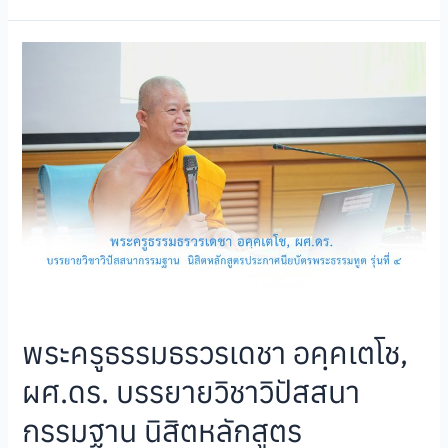
พระครูธรรมธรวรเดชา อคฺคเตโช,
ผศ.ดร. บรรยายวิชาวิปัสสนา
กรรมฐาน นิสิตหลักสูตร