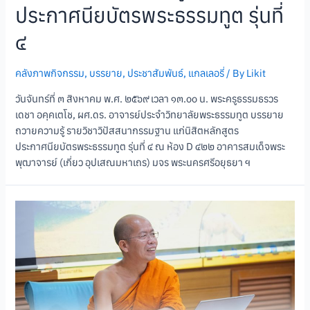
ประกาศนียบัตรพระธรรมทูต รุ่นที่
๔
คลังภาพกิจกรรม
,
บรรยาย
,
ประชาสัมพันธ์
,
แกลเลอรี่
/ By
Likit
วันจันทร์ที่ ๓ สิงหาคม พ.ศ. ๒๕๖๙ เวลา ๑๓.๐๐ น. พระครูธรรมธรวร
เดชา อคฺคเตโช, ผศ.ดร. อาจารย์ประจำวิทยาลัยพระธรรมทูต บรรยาย
ถวายความรู้ รายวิชาวิปัสสนากรรมฐาน แก่นิสิตหลักสูตร
ประกาศนียบัตรพระธรรมทูต รุ่นที่ ๔ ณ ห้อง D ๔๒๒ อาคารสมเด็จพระ
พุฒาจารย์ (เกี่ยว อุปเสณมหาเถร) มจร พระนครศรีอยุธยา ฯ