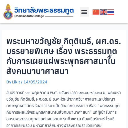
พระมหาขวัญชัย กิตฺติเมธี, ผศ.ดร.
บรรยายพิเศษ เรื่อง พระธรรมทูต
กับการเผยแผ่พระพุทธศาสนาใน
สังคมนานาศาสนา
By
Likit
/
14/05/2024
วันอังคารที่ ๑๓ พฤษภาคม พ.ศ. ๒๕๖๗ เวลา ๑๓.๐๐-๑๖.๓๐ น. พระมหา
ขวัญชัย กิตฺติเมธี, ผศ.ดร. ป.ธ.๙ หัวหน้าภาควิชาศาสนาและปรัชญา
คณะพุทธศาสตร์ รับอาราธนาเป็นวิทยากรบรรยาย เรื่อง “พระธรรมทูต
กับการเผยแผ่พระพุทธศาสนาในสังคมนานาศาสนา” แก่ผู้เข้ารับการ
อบรมพระธรรมทูตสายต่างประเทศ รุ่นที่ ๓๐ ณ ห้องเธียร์เตอร์ โซนซี
อาคารเรียนรวม มหาวิทยาลัยมหาจุฬาลงกรณราชวิทยาลัย