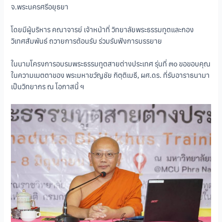
จ.พระนครศรีอยุธยา
โดยมีผู้บริหาร คณาจารย์ เจ้าหน้าที่ วิทยาลัยพระธรรมทูตและกอง
วิเทศสัมพันธ์ ถวายการต้อนรับ ร่วมรับฟังการบรรยาย
ในนามโครงการอบรมพระธรรมทูตสายต่างประเทศ รุ่นที่ ๓๐ ขอขอบคุณ
ในความเมตตาของ พระมหาขวัญชัย กิตฺติเมธี, ผศ.ดร. ที่รับอาราธนามา
เป็นวิทยากร ณ โอกาสนี้ ฯ