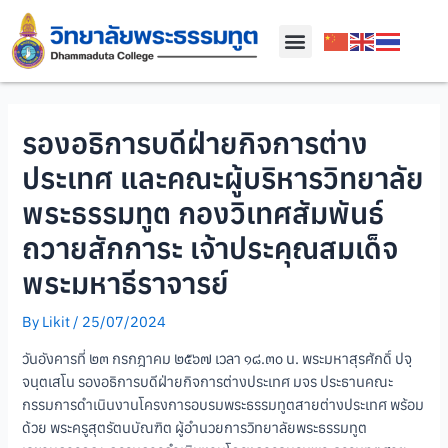
รองอธิการบดีฝ่ายกิจการต่าง
ประเทศ และคณะผู้บริหารวิทยาลัย
พระธรรมทูต กองวิเทศสัมพันธ์
ถวายสักการะ เจ้าประคุณสมเด็จ
พระมหาธีราจารย์
By
Likit
/
25/07/2024
วันอังคารที่ ๒๓ กรกฎาคม ๒๕๖๗ เวลา ๑๘.๓๐ น. พระมหาสุรศักดิ์ ปจฺ
จนฺตเสโน รองอธิการบดีฝ่ายกิจการต่างประเทศ มจร ประธานคณะ
กรรมการดำเนินงานโครงการอบรมพระธรรมทูตสายต่างประเทศ พร้อม
ด้วย พระครูสุตรัตนบัณฑิต ผู้อำนวยการวิทยาลัยพระธรรมทูต