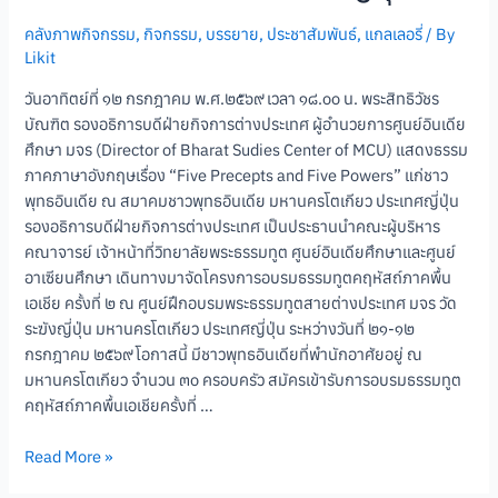
คลังภาพกิจกรรม
,
กิจกรรม
,
บรรยาย
,
ประชาสัมพันธ์
,
แกลเลอรี่
/ By
Likit
วันอาทิตย์ที่ ๑๒ กรกฎาคม พ.ศ.๒๕๖๙ เวลา ๑๘.๐๐ น. พระสิทธิวัชร
บัณฑิต รองอธิการบดีฝ่ายกิจการต่างประเทศ ผู้อำนวยการศูนย์อินเดีย
ศึกษา มจร (Director of Bharat Sudies Center of MCU) แสดงธรรม
ภาคภาษาอังกฤษเรื่อง “Five Precepts and Five Powers” แก่ชาว
พุทธอินเดีย ณ สมาคมชาวพุทธอินเดีย มหานครโตเกียว ประเทศญี่ปุ่น
รองอธิการบดีฝ่ายกิจการต่างประเทศ เป็นประธานนำคณะผู้บริหาร
คณาจารย์ เจ้าหน้าที่วิทยาลัยพระธรรมทูต ศูนย์อินเดียศึกษาและศูนย์
อาเซียนศึกษา เดินทางมาจัดโครงการอบรมธรรมทูตคฤหัสถ์ภาคพื้น
เอเชีย ครั้งที่ ๒ ณ ศูนย์ฝึกอบรมพระธรรมทูตสายต่างประเทศ มจร วัด
ระฆังญี่ปุ่น มหานครโตเกียว ประเทศญี่ปุ่น ระหว่างวันที่ ๒๑-๑๒
กรกฎาคม ๒๕๖๙ โอกาสนี้ มีชาวพุทธอินเดียที่พำนักอาศัยอยู่ ณ
มหานครโตเกียว จำนวน ๓๐ ครอบครัว สมัครเข้ารับการอบรมธรรมทูต
คฤหัสถ์ภาคพื้นเอเชียครั้งที่ …
Read More »