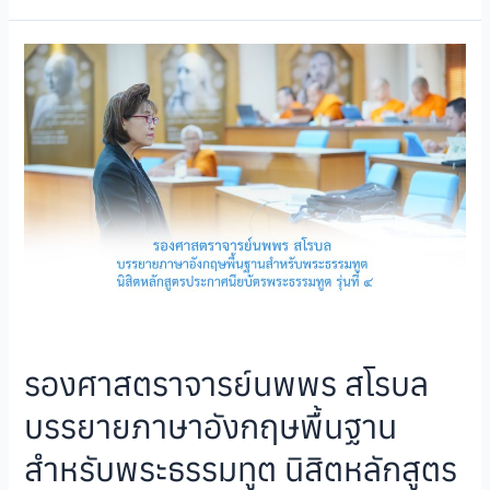
รองศาสตราจารย์นพพร สโรบล
บรรยายภาษาอังกฤษพื้นฐาน
สำหรับพระธรรมทูต นิสิตหลักสูตร