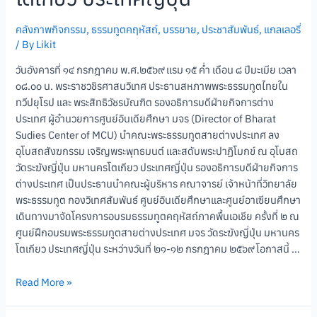
คลังภาพกิจกรรม
,
ธรรมทูตคฤหัสถ์
,
บรรยาย
,
ประชาสัมพันธ์
,
แกลเลอรี่
/ By
Likit
วันอังคารที่ ๑๔ กรกฎาคม พ.ศ.๒๕๖๙ แรม ๑๕ ค่ำ เดือน ๘ ปีมะเมีย เวลา
๐๘.๐๐ น. พระราชวชิรศาสนวิเทศ ประธานสหภาพพระธรรมทูตไทยใน
ทวีปยุโรป และ พระสิทธิวัชรบัณฑิต รองอธิการบดีฝ่ายกิจการต่าง
ประเทศ ผู้อำนวยการศูนย์อินเดียศึกษา มจร (Director of Bharat
Sudies Center of MCU) นำคณะพระธรรมทูตสายต่างประเทศ ลง
อุโบสถสังฆกรรม เจริญพระพุทธมนต์ และสดับพระปาฏิโมกข์ ณ อุโบสถ
วัดระฆังญี่ปุ่น มหานครโตเกียว ประเทศญี่ปุ่น รองอธิการบดีฝ่ายกิจการ
ต่างประเทศ เป็นประธานนำคณะผู้บริหาร คณาจารย์ เจ้าหน้าที่วิทยาลัย
พระธรรมทูต กองวิเทศสัมพันธ์ ศูนย์อินเดียศึกษาและศูนย์อาเซียนศึกษา
เดินทางมาจัดโครงการอบรมธรรมทูตคฤหัสถ์ภาคพื้นเอเชีย ครั้งที่ ๒ ณ
ศูนย์ฝึกอบรมพระธรรมทูตสายต่างประเทศ มจร วัดระฆังญี่ปุ่น มหานคร
โตเกียว ประเทศญี่ปุ่น ระหว่างวันที่ ๒๑-๑๒ กรกฎาคม ๒๕๖๙ โอกาสนี้ …
Read More »