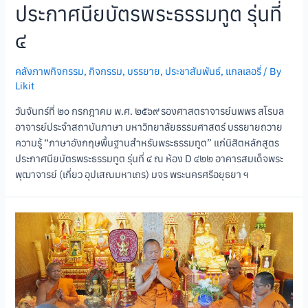
ประกาศนียบัตรพระธรรมทูต รุ่นที่
๔
คลังภาพกิจกรรม
,
กิจกรรม
,
บรรยาย
,
ประชาสัมพันธ์
,
แกลเลอรี่
/ By
Likit
วันจันทร์ที่ ๒๐ กรกฎาคม พ.ศ. ๒๕๖๙ รองศาสตราจารย์นพพร สโรบล
อาจารย์ประจําสถาบันภาษา มหาวิทยาลัยธรรมศาสตร์ บรรยายถวาย
ความรู้ “ภาษาอังกฤษพื้นฐานสำหรับพระธรรมทูต” แก่นิสิตหลักสูตร
ประกาศนียบัตรพระธรรมทูต รุ่นที่ ๔ ณ ห้อง D ๔๒๒ อาคารสมเด็จพระ
พุฒาจารย์ (เกี่ยว อุปเสณมหาเถร) มจร พระนครศรีอยุธยา ฯ