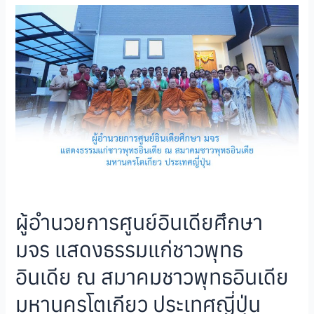
ผู้อำนวยการศูนย์อินเดียศึกษา
มจร แสดงธรรมแก่ชาวพุทธ
อินเดีย ณ สมาคมชาวพุทธอินเดีย
มหานครโตเกียว ประเทศญี่ปุ่น