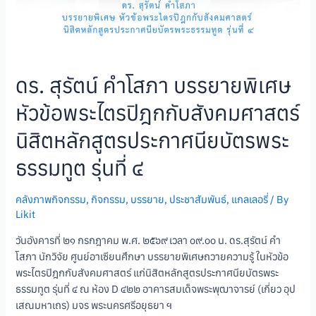
ดร. สุรัตน์ คำโสภา บรรยายพิเศษ
หัวข้อพระไตรปิฎกกับสังคมศาสตร์
นิสิตหลักสูตรประกาศนียบัตรพระ
ธรรมทูต รุ่นที่ ๔
คลังภาพกิจกรรม
,
กิจกรรม
,
บรรยาย
,
ประชาสัมพันธ์
,
แกลเลอรี่
/ By
Likit
วันอังคารที่ ๒๑ กรกฎาคม พ.ศ. ๒๕๖๙ เวลา ๐๙.๐๐ น. ดร.สุรัตน์ คำ
โสภา นักวิจัย ศูนย์อาเซียนศึกษา บรรยายพิเศษถวายความรู้ ในหัวข้อ
พระไตรปิฎกกับสังคมศาสตร์ แก่นิสิตหลักสูตรประกาศนียบัตรพระ
ธรรมทูต รุ่นที่ ๔ ณ ห้อง D ๔๒๒ อาคารสมเด็จพระพุฒาจารย์ (เกี่ยว อุป
เสณมหาเถร) มจร พระนครศรีอยุธยา ฯ